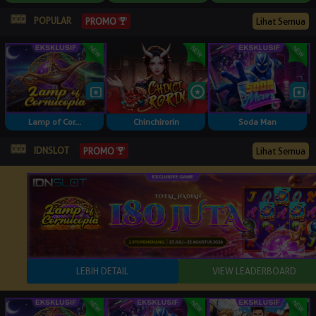
POPULAR
Lihat Semua
PROMO
Lamp of Cor...
Chinchirorin
Soda Man
IDNSLOT
Lihat Semua
PROMO