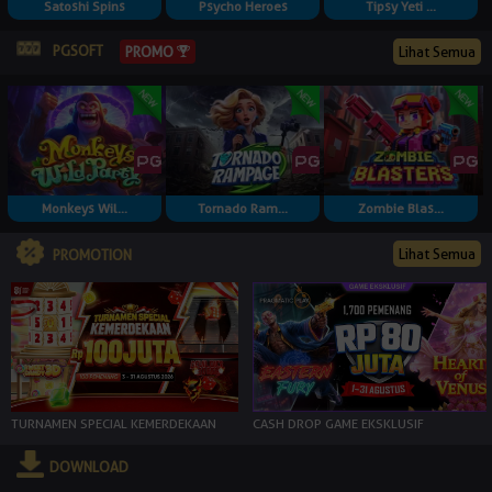
Satoshi Spins
Psycho Heroes
Tipsy Yeti ...
PGSOFT
Lihat Semua
PROMO
Monkeys Wil...
Tornado Ram...
Zombie Blas...
Lihat Semua
PROMOTION
TURNAMEN SPECIAL KEMERDEKAAN
CASH DROP GAME EKSKLUSIF
DOWNLOAD