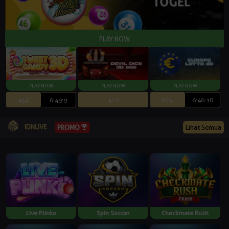
454
6:49:8
421
874
6:46:9
IDNLIVE
Lihat Semua
PROMO
Live Plinko
Spin Soccer
Checkmate Rush