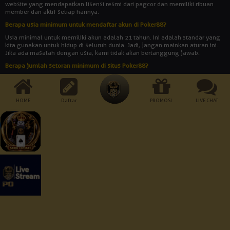
website yang mendapatkan lisensi resmi dari pagcor dan memiliki ribuan
member dan aktif setiap harinya.
Berapa usia minimum untuk mendaftar akun di Poker88?
Usia minimal untuk memiliki akun adalah 21 tahun. Ini adalah standar yang
kita gunakan untuk hidup di seluruh dunia. Jadi, jangan mainkan aturan ini.
Jika ada masalah dengan usia, kami tidak akan bertanggung jawab.
Berapa jumlah setoran minimum di situs Poker88?
Jumlah setoran minimum adalah Rp 10.000. Bukankah itu rendah? Dengan
uang yang begitu banyak, Anda bisa memainkan semua jenis permainan
yang disediakan oleh agen judi online POKER88.
HOME
Daftar
PROMOSI
LIVE CHAT
Cara Pembayaran:
Dukungan Perangkat :
Keamanan Terjamin :
© 2026 Poker88. All Rights Reserved | 18+