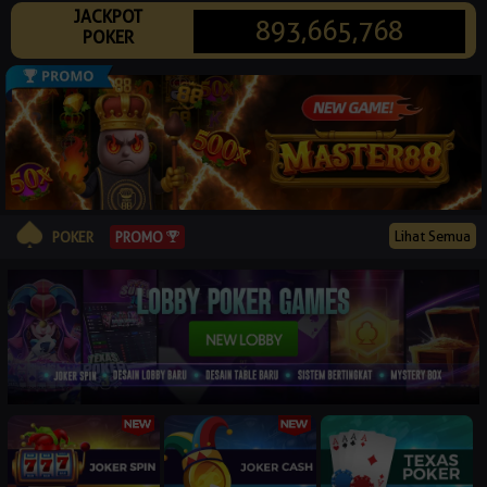
JACKPOT
© 2026 poker88west.xyz. All Rights Reserved | 18+
893,665,768
POKER
Lihat Semua
PROMO
POKER