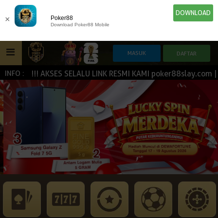
DOWNLOAD
×
Poker88
Download Poker88 Mobile
H !!! AKSES SELALU LINK RESMI KAMI poker88slay.com | pk8
INFO :
HOME
IDN E-LOTTERY
POKER
SLOT GAME
NEW
NEW
SPORTBOOK
LIVE CASINO
IDNLIVE
NEW
ESPORTS
TOGEL
ARCADE
NEW
NEW
NEW
TEMBAK IKAN
IDNRAFFLE
IDNTRADE