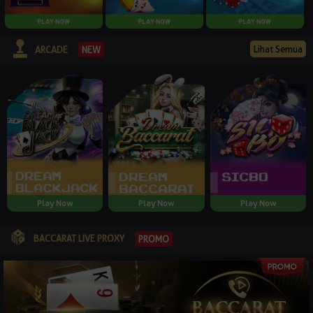
Lihat Semua
NEW
ARCADE
Play Now
Play Now
Play Now
BACCARAT LIVE PROXY
PROMO