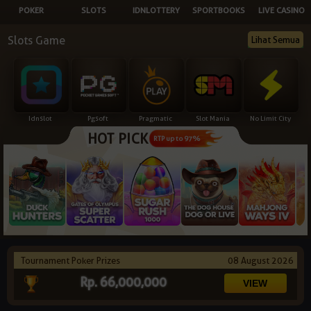
POKER
SLOTS
IDNLOTTERY
SPORTBOOKS
LIVE CASINO
NEW
Slots Game
Lihat Semua
TANGKAS
RTP
DEPOSIT
WITHDRAW
Idnslot
Pgsoft
Pragmatic
Slot Mania
No Limit City
HOT PICK
PROMOSI
RTP up to 97%
DOWNLOAD
REFERRAL
JACKPOT
Tournament Poker Prizes
08 August 2026
VIP MEMBER
Rp. 66,000,000
HUBUNGI KAMI