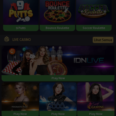
9 Putts
Bounce Roulette
Soccer Roulette
LIVE CASINO
Lihat Semua
Play Now
Play Now
Play Now
Play Now