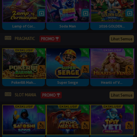
Lamp of Cor...
Soda Man
2026 GOLDEN...
PRAGMATIC
Lihat Semua
PROMO
Poker88 Mah...
Super Serge
Hearts of V...
SLOT MANIA
Lihat Semua
PROMO