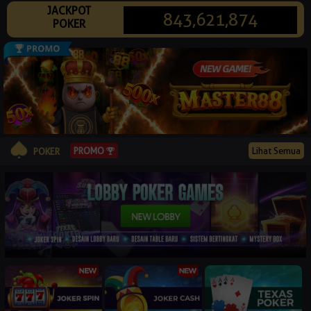
JACKPOT
© 2026 poker88west.xyz. All Rights Reserved | 18+
843,621,874
POKER
Lihat Semua
PROMO
POKER