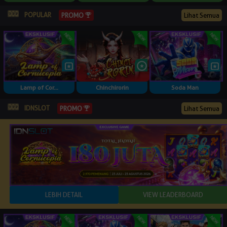
POPULAR
Lihat Semua
PROMO
Lamp of Cor...
Chinchirorin
Soda Man
IDNSLOT
Lihat Semua
PROMO