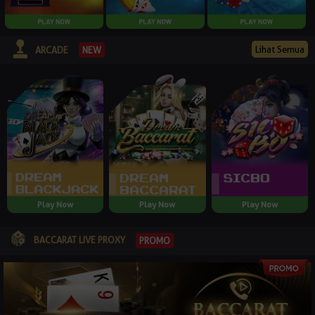
Lihat Semua
NEW
ARCADE
Play Now
Play Now
Play Now
BACCARAT LIVE PROXY
PROMO