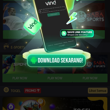
E-SPORTS
Lihat Semua
PROMO
TOGEL