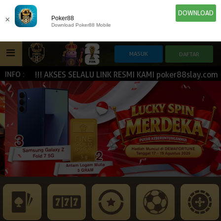
DOWNLOAD
×
Poker88
Download Poker88 Mobile
SH !!! AKSES SELALU LINK RESMI KAMI poker88slay.com | pk
INFO :
HOME
IDN E-LOTTERY
POKER
SLOT GAME
NEW
NEW
SPORTBOOK
LIVE CASINO
IDNLIVE
NEW
ESPORTS
TOGEL
ARCADE
NEW
NEW
NEW
TEMBAK IKAN
IDNRAFFLE
IDNTRADE