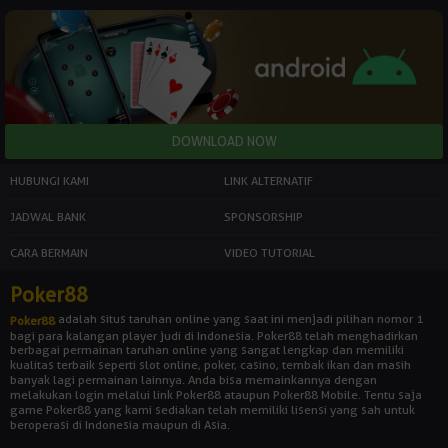
HUBUNGI KAMI
LINK ALTERNATIF
JADWAL BANK
SPONSORSHIP
CARA BERMAIN
VIDEO TUTORIAL
Poker88
adalah situs taruhan online yang saat ini menjadi pilihan nomor 1
Poker88
bagi para kalangan player judi di Indonesia. Poker88 telah menghadirkan
berbagai permainan taruhan online yang sangat lengkap dan memiliki
kualitas terbaik seperti slot online, poker, casino, tembak ikan dan masih
banyak lagi permainan lainnya. Anda bisa memainkannya dengan
melakukan login melalui link Poker88 ataupun Poker88 Mobile. Tentu saja
game Poker88 yang kami sediakan telah memiliki lisensi yang sah untuk
beroperasi di Indonesia maupun di Asia.