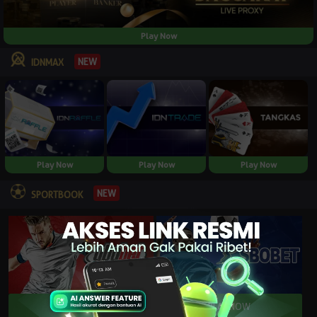
Play Now
NEW
IDNMAX
Play Now
Play Now
Play Now
NEW
SPORTBOOK